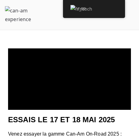
French
can-am
can-am experience
experience
ESSAIS LE 17 ET 18 MAI 2025
Venez essayer la gamme Can-Am On-Road 2025 :