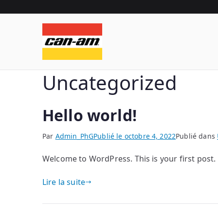
Aller
au
contenu
can-am exp
can-am experience
Uncategorized
Hello world!
Par
Admin_PhG
Publié le
octobre 4, 2022
Publié dans
Welcome to WordPress. This is your first post. E
Lire la suite