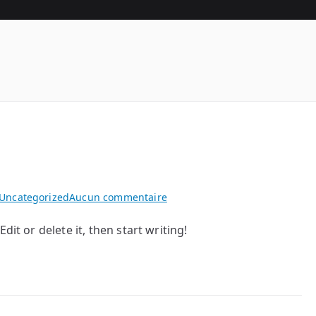
erience
sur
Uncategorized
Aucun commentaire
Hello
dit or delete it, then start writing!
world!